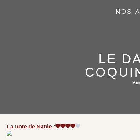
NOS 
LE D
COQUI
Acc
La note de Nanie :