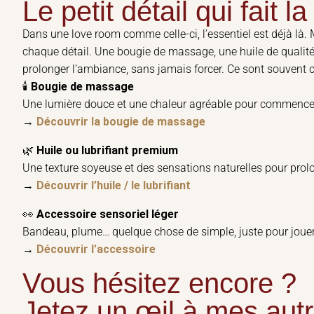
Le petit détail qui fait l
Dans une love room comme celle-ci, l’essentiel est déjà là. 
chaque détail. Une bougie de massage, une huile de qualité
prolonger l’ambiance, sans jamais forcer. Ce sont souvent c
🕯️
Bougie de massage
Une lumière douce et une chaleur agréable pour commencer
→
Découvrir la bougie de massage
🌿
Huile ou lubrifiant premium
Une texture soyeuse et des sensations naturelles pour pro
→
Découvrir l’huile / le lubrifiant
👀
Accessoire sensoriel léger
Bandeau, plume… quelque chose de simple, juste pour jouer
→
Découvrir l’accessoire
Vous hésitez encore ?
Jetez un œil à mes autr