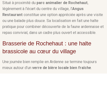
Situé à proximité du
parc animalier de Rochehaut
,
légèrement à l’écart du centre du village, l’
Angus
Restaurant
constitue une option appréciée après une visite
ou une balade plus douce. Sa localisation en fait une halte
pratique pour combiner découverte de la faune ardennaise et
repas convivial, dans un cadre plus ouvert et accessible.
Brasserie de Rochehaut : une halte
brassicole au cœur du village
Une journée bien remplie en Ardenne se termine toujours
mieux autour d’un
verre de bière locale bien fraîche
.
Bières de caractère : la dégustation comme
art de vivre
La Brasserie de Rochehaut est un arrêt incontournable
lorsque vous venez visiter rochehaut. Les cuves de
brassage sont visibles depuis la salle. Cette transparence